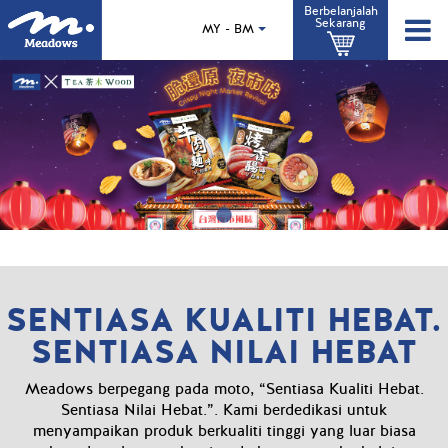
Langkau
Berbelanjalah
Sekarang
ke
MY - BM
kandungan
utama
SENTIASA KUALITI HEBAT.
SENTIASA NILAI HEBAT
Meadows berpegang pada moto, “Sentiasa Kualiti Hebat.
Sentiasa Nilai Hebat.”. Kami berdedikasi untuk
menyampaikan produk berkualiti tinggi yang luar biasa