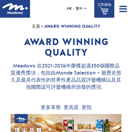
移
立即購物
至
HK - 繁中
主
內
容
主頁
>
AWARD WINNING QUALITY
AWARD WINNING
QUALITY
Meadows 在2021-2026年榮獲超過350個國際品
質優秀獎項，包括由Monde Selection – 最歷史悠
久及最具代表性的世界性產品品質評鑒機構以及其
他國際認可評鑒機構所頒發的獎項。
更多享譽. 更高質 .更抵