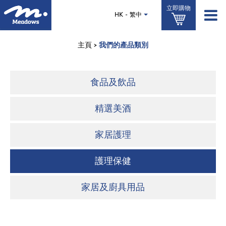
移
立即購物
至
HK - 繁中
主
內
容
主頁
>
我們的產品類別
Main
食品及飲品
navigation
精選美酒
家居護理
護理保健
家居及廚具用品